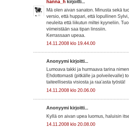
hanna_h
kirjoitti...
Mä olen aivan sanaton. Minusta sekä t
versio, että huppari, että lopullinen Sylvi,
neuleita että liikutun miltei kyyneliin. T
viimeistään saa tipan linssiin.
Kerrassaan upeaa.
14.11.2008 klo 19.44.00
Anonyymi kirjoitti...
Lumoava takki ja hurmaava tarina nimen
Ehdottomasti (pitkälle ja polveilevalle) to d
taiteellisesta visiosta ja raa'asta työstä!
14.11.2008 klo 20.06.00
Anonyymi kirjoitti...
Kyllä on aivan upea luomus, haluisin itse
14.11.2008 klo 20.08.00