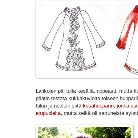
Lankojen piti tulla kesällä, nopeasti, mutta k
päätin testata kukkakuvioita toiseen hupparii
takin ja neuloin siitä
kesähupparin, jonka esitt
etupuolelta
, mutta selkä oli sattuneista syist