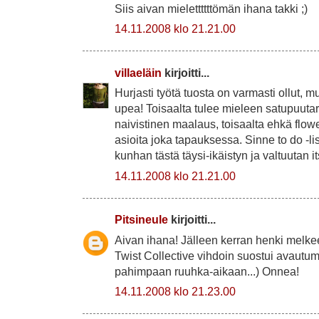
Siis aivan mielettttttömän ihana takki ;)
14.11.2008 klo 21.21.00
villaeläin
kirjoitti...
Hurjasti työtä tuosta on varmasti ollut, m
upea! Toisaalta tulee mieleen satupuutar
naivistinen maalaus, toisaalta ehkä flowe
asioita joka tapauksessa. Sinne to do -li
kunhan tästä täysi-ikäistyn ja valtuutan it
14.11.2008 klo 21.21.00
Pitsineule
kirjoitti...
Aivan ihana! Jälleen kerran henki melkee
Twist Collective vihdoin suostui avautum
pahimpaan ruuhka-aikaan...) Onnea!
14.11.2008 klo 21.23.00