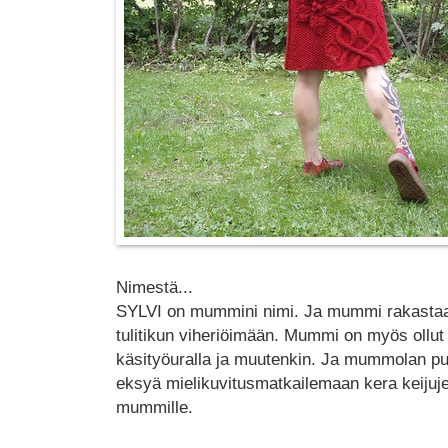
Nimestä...
SYLVI on mummini nimi. Ja mummi rakastaa
tulitikun viheriöimään. Mummi on myös ollut
käsityöuralla ja muutenkin. Ja mummolan puu
eksyä mielikuvitusmatkailemaan kera keijujen 
mummille.