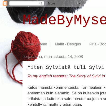
MadeByMys
Koti - Home
Mallit - Designs
Kirja - Bo
perjantaina, marraskuuta 14, 2008
Miten Sylvistä tuli Sylvi
To my english readers; The Story of Sylvi in 
Kiitos ihanista kommenteista. Tän neuleen ko
enemmän kuin aiemmin. Se on kuitenkin jo
erilaista ja kuitenkin sain toteutettua jotain s
kehitelly ja miettiny pitempään.