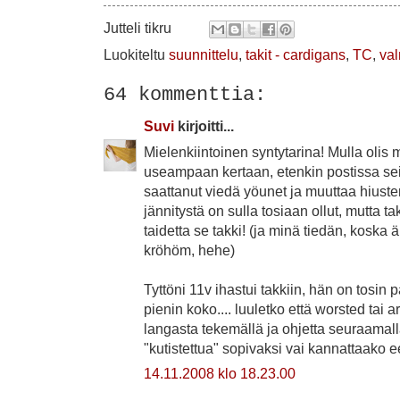
Jutteli
tikru
Luokiteltu
suunnittelu
,
takit - cardigans
,
TC
,
val
64 kommenttia:
Suvi
kirjoitti...
Mielenkiintoinen syntytarina! Mulla olis
useampaan kertaan, etenkin postissa seik
saattanut viedä yöunet ja muuttaa hiuste
jännitystä on sulla tosiaan ollut, mutta t
taidetta se takki! (ja minä tiedän, koska äit
kröhöm, hehe)
Tyttöni 11v ihastui takkiin, hän on tosin
pienin koko.... luuletko että worsted tai 
langasta tekemällä ja ohjetta seuraamall
"kutistettua" sopivaksi vai kannattaako e
14.11.2008 klo 18.23.00