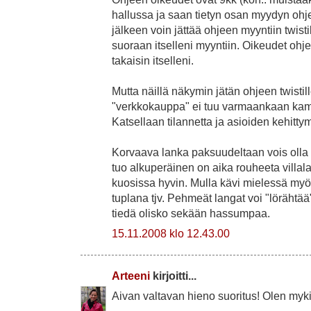
hallussa ja saan tietyn osan myydyn ohj
jälkeen voin jättää ohjeen myyntiin twistil
suoraan itselleni myyntiin. Oikeudet ohje
takaisin itselleni.
Mutta näillä näkymin jätän ohjeen twisti
"verkkokauppa" ei tuu varmaankaan kam
Katsellaan tilannetta ja asioiden kehittym
Korvaava lanka paksuudeltaan vois oll
tuo alkuperäinen on aika rouheeta villal
kuosissa hyvin. Mulla kävi mielessä myös
tuplana tjv. Pehmeät langat voi "lörähtää
tiedä olisko sekään hassumpaa.
15.11.2008 klo 12.43.00
Arteeni
kirjoitti...
Aivan valtavan hieno suoritus! Olen myki