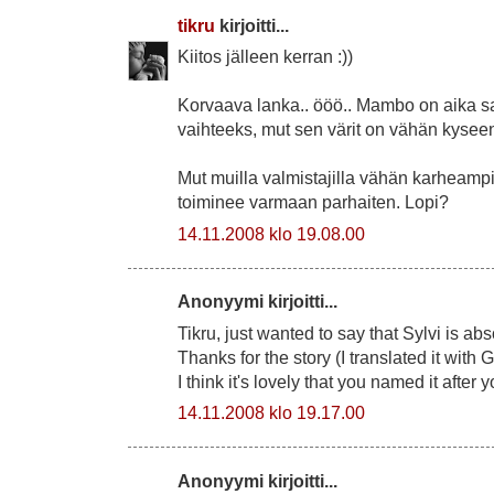
tikru
kirjoitti...
Kiitos jälleen kerran :))
Korvaava lanka.. ööö.. Mambo on aika s
vaihteeks, mut sen värit on vähän kyseen
Mut muilla valmistajilla vähän karheamp
toiminee varmaan parhaiten. Lopi?
14.11.2008 klo 19.08.00
Anonyymi kirjoitti...
Tikru, just wanted to say that Sylvi is ab
Thanks for the story (I translated it with
I think it's lovely that you named it after
14.11.2008 klo 19.17.00
Anonyymi kirjoitti...