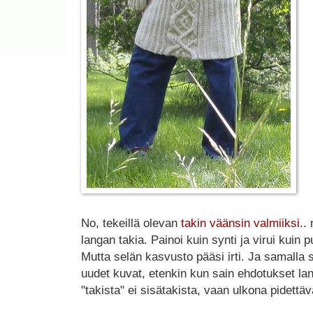
No, tekeillä olevan
takin väänsin valmiiksi..
langan takia. Painoi kuin synti ja virui kuin
Mutta selän kasvusto pääsi irti. Ja samalla sa
uudet kuvat, etenkin kun sain ehdotukset lan
"takista" ei sisätakista, vaan ulkona pidettäv