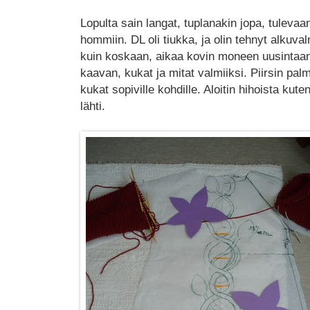
Lopulta sain langat, tuplanakin jopa, tulevaa
hommiin. DL oli tiukka, ja olin tehnyt alkuv
kuin koskaan, aikaa kovin moneen uusintaan e
kaavan, kukat ja mitat valmiiksi. Piirsin pal
kukat sopiville kohdille. Aloitin hihoista kuten
lähti.