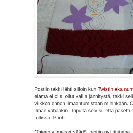
Postiin takki lähti silloin kun
Twistin eka num
elämä ei olisi ollut vailla jännitystä, takki se
viikkoa ennen ilmaantumistaan mihinkään. O
ilman vahaakin.. lopulta selvisi, että paketti
tullissa. Puuh.
Ohjeen viimeiset säädöt tehtiin nyt tiistaina :)