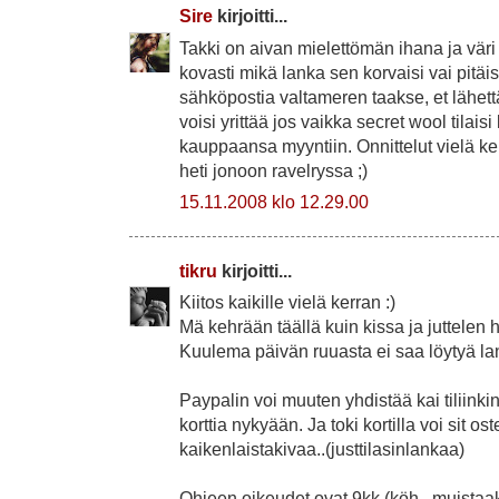
Sire
kirjoitti...
Takki on aivan mielettömän ihana ja väri
kovasti mikä lanka sen korvaisi vai pitäis
sähköpostia valtameren taakse, et lähettäi
voisi yrittää jos vaikka secret wool tilai
kauppaansa myyntiin. Onnittelut vielä ke
heti jonoon ravelryssa ;)
15.11.2008 klo 12.29.00
tikru
kirjoitti...
Kiitos kaikille vielä kerran :)
Mä kehrään täällä kuin kissa ja juttelen 
Kuulema päivän ruuasta ei saa löytyä l
Paypalin voi muuten yhdistää kai tiliink
korttia nykyään. Ja toki kortilla voi sit os
kaikenlaistakivaa..(justtilasinlankaa)
Ohjeen oikeudet ovat 9kk (köh.. muistaak