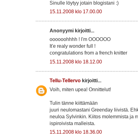
Sinulle löytyy jotain blogistani :)
15.11.2008 klo 17.00.00
Anonyymi kirjoitti...
oooooohhhh ! I'm OOOOOO
It'e realy wonder full !
congratulations from a french knitter
15.11.2008 klo 18.12.00
Tellu-Tellervo
kirjoitti...
Voih, miten upea! Onnittelut!
Tulin tänne kiittämään
juuri neulomastani Greenday liivistä. Ehk
neuloa Sylvinkin. Kiitos molemmista ja m
ispiroivista malleista.
15.11.2008 klo 18.36.00