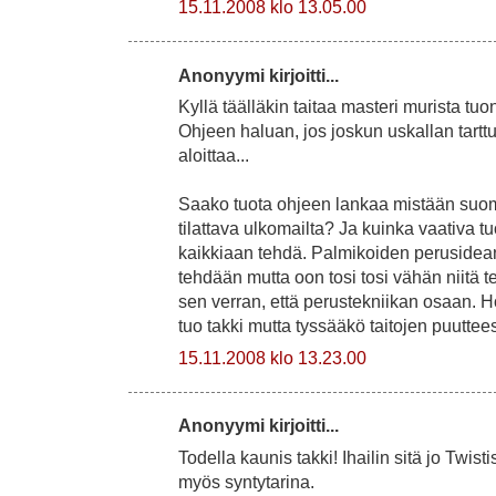
15.11.2008 klo 13.05.00
Anonyymi kirjoitti...
Kyllä täälläkin taitaa masteri murista tu
Ohjeen haluan, jos joskun uskallan tarttu
aloittaa...
Saako tuota ohjeen lankaa mistään suo
tilattava ulkomailta? Ja kuinka vaativa t
kaikkiaan tehdä. Palmikoiden perusidean
tehdään mutta oon tosi tosi vähän niitä 
sen verran, että perustekniikan osaan. H
tuo takki mutta tyssääkö taitojen puuttee
15.11.2008 klo 13.23.00
Anonyymi kirjoitti...
Todella kaunis takki! Ihailin sitä jo Twisti
myös syntytarina.